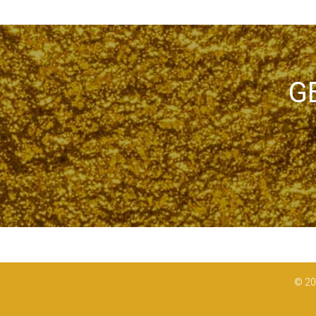
G
© 20