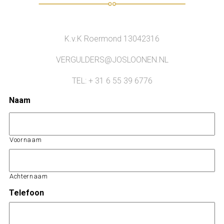
K.v.K Roermond 13042316
VERGULDERS@JOSLOONEN.NL
TEL: + 31 6 55 39 6776
Naam
Voornaam
Achternaam
Telefoon