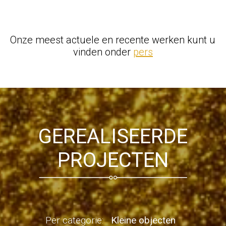
Alternative:
Onze meest actuele en recente werken kunt u
vinden onder
pers
GEREALISEERDE
PROJECTEN
Per categorie:
Kleine objecten