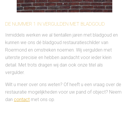
DE NUMMER 1 IN VERGULDEN MET BLADGOUD
Inmiddels werken we al tientallen jaren met bladgoud en
kunnen we ons dé bladgoud restauratieschilder van
Roermond en omstreken noemen.
Wij vergulden met
uiterste precisie en hebben aandacht voor ieder klein
detail. Met trots dragen wij dan ook onze titel als
vergulder.
Wilt u meer over ons weten? Of heeft u een vraag over de
restauratie mogelijkheden voor uw pand of object? Neem
dan
contact
met ons op.