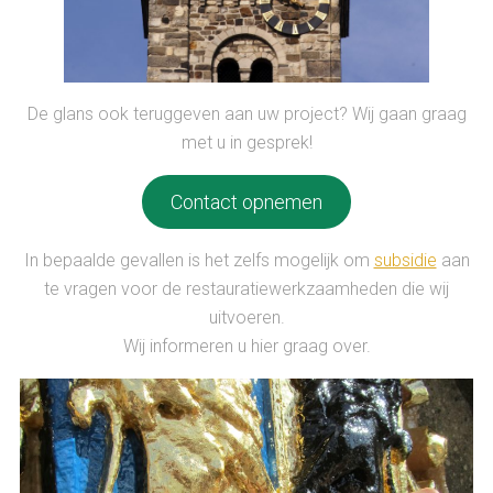
De glans ook teruggeven aan uw project? Wij gaan graag
met u in gesprek!
Contact opnemen
In bepaalde gevallen is het zelfs mogelijk om
subsidie
aan
te vragen voor de restauratiewerkzaamheden die wij
uitvoeren.
Wij informeren u hier graag over.