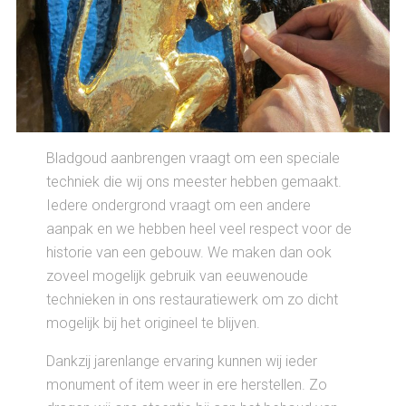
Bladgoud aanbrengen vraagt om een speciale
techniek die wij ons meester hebben gemaakt.
Iedere ondergrond vraagt om een andere
aanpak en we hebben heel veel respect voor de
historie van een gebouw. We maken dan ook
zoveel mogelijk gebruik van eeuwenoude
technieken in ons restauratiewerk om zo dicht
mogelijk bij het origineel te blijven.
Dankzij jarenlange ervaring kunnen wij ieder
monument of item weer in ere herstellen. Zo