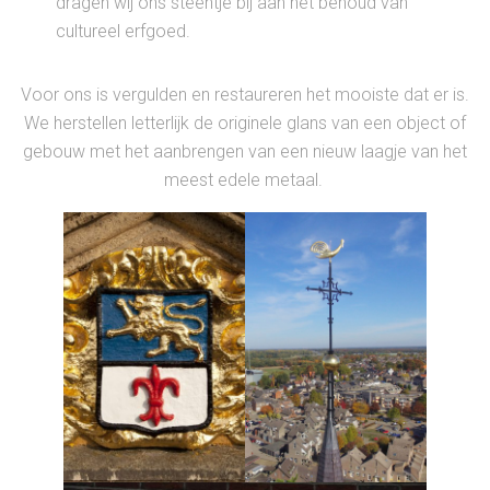
dragen wij ons steentje bij aan het behoud van
cultureel erfgoed.
Voor ons is vergulden en restaureren het mooiste dat er is.
We herstellen letterlijk de originele glans van een object of
gebouw met het aanbrengen van een nieuw laagje van het
meest edele metaal.