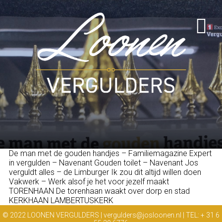
De man met de gouden handjes – Familiemagazine Expert
in vergulden – Navenant Gouden toilet – Navenant Jos
verguldt alles – de Limburger Ik zou dit altijd willen doen
Vakwerk – Werk alsof je het voor jezelf maakt
TORENHAAN De torenhaan waakt over dorp en stad
KERKHAAN LAMBERTUSKERK
© 2022 LOONEN VERGULDERS | vergulders@josloonen.nl | TEL: + 31 6