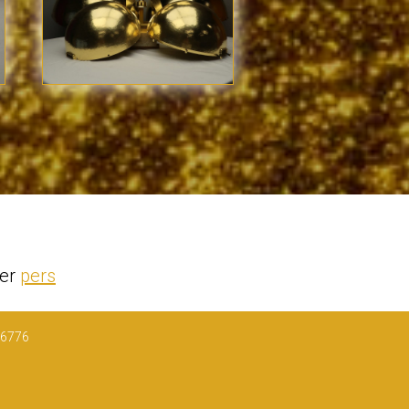
der
pers
 6776