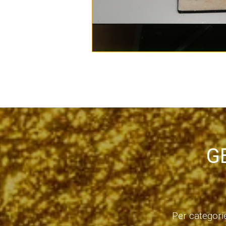
G
Per categori